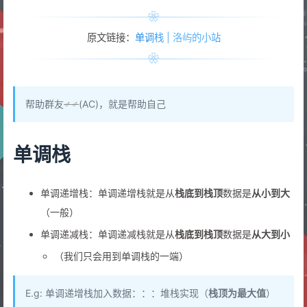
原文链接：
单调栈 | 洛屿的小站
帮助群友
♂♂
(AC)，就是帮助自己
单调栈
单调递增栈：单调递增栈就是从
栈底到栈顶
数据是
从小到大
（一般）
单调递减栈：单调递减栈就是从
栈底到栈顶
数据是
从大到小
（我们只会用到单调栈的一端）
E.g: 单调递增栈加入数据：：：堆栈实现（
栈顶为最大值
）