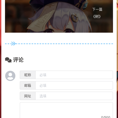
35
				pa.second += st
36
			}
下一篇
37
《树》
38
//新值是满足大于等于栈顶值的，更新答案(an
39
			ans += st.
top
().second;
40
41
			st.
pop
();
//通过循环依次p
42
		}
43
44
评论
45
//当经过上方的
46
//		“循环依次pop出小于等于
47
//如果堆栈中还有元素存在，此元素一定比插入的
昵称
48
//而且我们pop出了 小于等于新值栈顶元素 ，
49
//↑↑↑这里即是满足了：	“如果他们
邮箱
50
if
 (!st.
empty
())ans++;
51
网址
52
//将新值加入到堆栈中
53
		st.
push
(pa);
54
	}
0/500