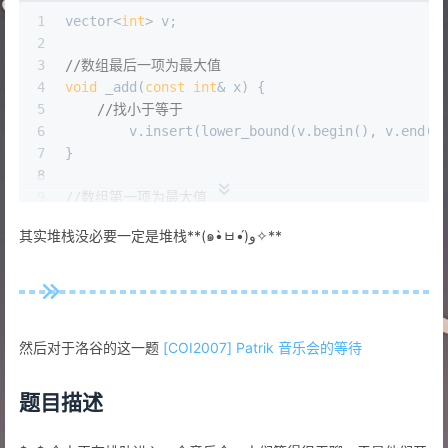
18
	}
1
vector<
int
> v;
19
}
2
20
3
//数组最后一项为最大值
4
void
 _add(
const
int
& x) {
5
//找小于等于
6
	v.
insert
(
lower_bound
(v.
begin
(), v.
end
()
7
}
8
9
//数组第一项为最大值
10
void
 _add(
const
int
& x) {
其实堆栈没必要一定是堆栈**(๑•̀ㅂ•́)و✧**
11
//找大于等于
12
	v.
insert
(
lower_bound
(v.
begin
(), v.
end
()
13
}
然后对于洛谷的这一题
[COI2007] Patrik 音乐会的等待
题目描述