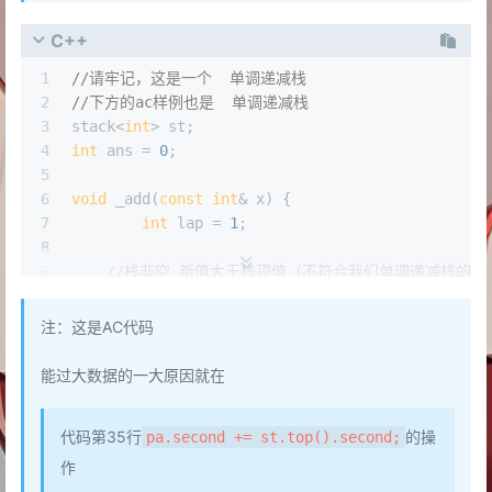
C++
1
//请牢记，这是一个  单调递减栈
2
//下方的ac样例也是  单调递减栈
3
stack<
int
> st;
4
int
 ans = 
0
;
5
6
void
 _add(
const
int
& x) {
7
int
 lap = 
1
;
8
9
//栈非空 新值大于栈顶值（不符合我们单调递减栈的要
10
11
/*1号循环*/
注：这是AC代码
12
while
 (!st.
empty
() && x >= st.
top
()) {
13
//如果新值和栈顶值相同（相邻且身高一样的情况）
能过大数据的一大原因就在
14
if
 (st.
top
() == x)lap++;
15
代码第35行
的操
pa.second += st.top().second;
16
//新值是满足大于等于栈顶值的，更新答案(ans)
17
		ans++;
作
18