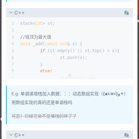
C++
1
stack<
int
> st;
2
3
//栈顶为最大值
4
void
 _add(
const
int
& x) {
5
if
 (st.
empty
() || st.
top
() > x){
6
		st.
push
(x);
7
	}
8
else
{
9
		stack<
int
> tmp;
10
while
 (!st.
empty
() && st.
top
() 
11
			tmp.
push
(st.
top
()); st.
E.g: 单调递增栈加入数据：：：动态数组实现（
(๑•̀ㅂ•́)و✧
）
12
		}
用数组实现的真的还是单调栈吗
13
		st.
push
(x);
14
可恶！已经完全不是堆栈的样子了
15
while
 (!tmp.
empty
()) {
16
			st.
push
(tmp.
top
()); tmp
17
		}
C++