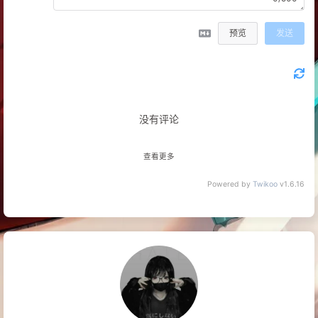
55
56
	cout << ans;
57
预览
发送
58
return
0
;
59
}
没有评论
查看更多
Powered by
Twikoo
v1.6.16