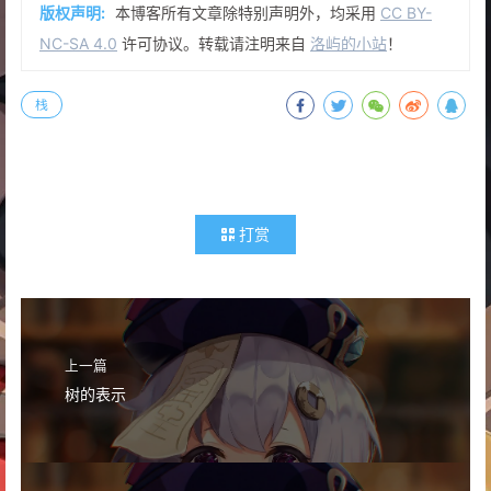
版权声明:
本博客所有文章除特别声明外，均采用
CC BY-
39
15
40
int
main
()
{
NC-SA 4.0
许可协议。转载请注明来自
洛屿的小站
！
16
int
main
()
{
41
	ios::
sync_with_stdio
(
false
);
17
	ios::
sync_with_stdio
(
false
);
42
	cin.
tie
(
0
);
18
	cin.
tie
(
0
);
栈
43
	cout.
tie
(
0
);
19
	cout.
tie
(
0
);
44
20
45
int
 n;
21
int
 n;
46
	cin >> n;
22
	cin >> n;
47
int
 x;
23
int
 x;
48
while
 (n--) {
打赏
24
while
 (n--) {
49
		cin >> x;
25
		cin >> x;
50
		_add(x);
26
pair<
int
, 
long
long
> 
pa
(x, 
1ll
)
51
	}
27
52
	cout << ans;
28
//栈非空 新值大于栈顶值（不符合我们单调递减
53
29
while
 (!st.
empty
() && x >= st.
t
上一篇
54
return
0
;
30
/*新值和栈顶值相同（相邻且
树的表示
55
}
31
if
 (st.
top
().first == x
56
32
33
//因为在while循环中，我
34
//所以这里是对相同元素的一