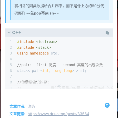
19
//通过循环依次pop出小于等于新值的栈顶元素(维
将相邻的同类数据给合并起来，而不是像上方的80分代
20
		st.
pop
();
码那样~~
先pop再push
~~
21
	}
22
23
//当经过上方的
C++
24
//		“循环依次pop出小于等于新值的栈顶元
25
//如果堆栈中还有元素存在，此元素一定比插入的新值
1
#
include
<iostream>
26
//而且我们pop出了 小于等于新值栈顶元素 ，此元素
2
#
include
<stack>
27
//↑↑↑这里即是满足了：	“如果他们之间没有人比a或b
3
using
namespace
 std;
28
if
 (!st.
empty
())ans++;
4
29
5
//pair:  first 高度   second 高度的出现次数
30
6
stack< pair<
int
, 
long
long
> > st;
31
//针对重复的元素，要重新填会到堆栈中
7
32
//也就是因为该操作，对于大数据的身高重复情况非常
8
//你需要铭记的是：
33
//当堆栈相邻元素皆为一样身高时
9
//		我们这里维护的是一个 单调递减 的
34
//每次/*1号循环*/都会将重复的元素先pop再push
10
//		针对新插入元素大于栈顶的情况，需要
35
//这是一种累赘且耗时的操作，所以下方的AC代码以此
11
36
/*2号循环*/
while
 (lap--)st.
push
(x);	
12
//n的数量级可以达到5 * 1e5 当这些人高度都一样时，结果为：
文章作者:
洛屿
37
13
//爆int了！！！(っ °Д °;)っ
文章链接:
https://www.drluo.top/posts/33564
38
}
14
long
long
 ans = 
0
;