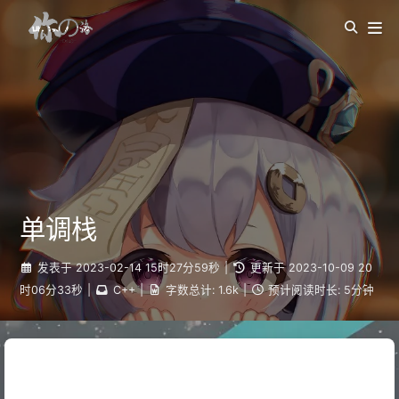
单调栈
发表于
2023-02-14 15时27分59秒
|
更新于
2023-10-09 20
时06分33秒
|
C++
|
字数总计:
1.6k
|
预计阅读时长:
5分钟