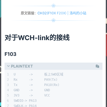
原文链接：
CH32(F10X F20X) | 洛屿的小站
对于WCH-link的接线
F103
PLAINTEXT
1
U	->	板上SWD区域
2
Rx	->	PA9(Tx)
3
Tx	->	PA10(Rx)
4
GND	->	GND
5
3V3	->	VCC
6
SWDIO->	PA13
7
SWDLK->	PA14