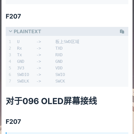
F207
PLAINTEXT
1
U	->	板上SWD区域
2
Rx	->	TXD
3
Tx	->	RXD
4
GND	->	GND
5
3V3	->	VDD
6
SWDIO	->	SWIO
7
SWDLK	->	SWCK
对于096 OLED屏幕接线
F207