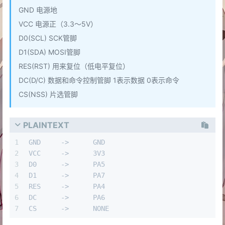
GND 电源地
VCC 电源正（3.3～5V）
D0(SCL) SCK管脚
D1(SDA) MOSI管脚
RES(RST) 用来复位（低电平复位）
DC(D/C) 数据和命令控制管脚 1表示数据 0表示命令
CS(NSS) 片选管脚
PLAINTEXT
1
GND	->	GND
2
VCC	->	3V3
3
D0	->	PA5
4
D1	->	PA7
5
RES	->	PA4
6
DC	->	PA6
7
CS	->	NONE