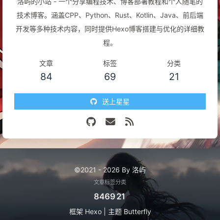
洛屿的小站 - 一个分享编程技术、博客部署教程和个人随笔的
技术博客。涵盖CPP、Python、Rust、Kotlin、Java、前后端
开发等多种技术内容，同时提供Hexo博客搭建与优化的详细教
程。
文章
标签
分类
84
69
21
送上星星
©2021 - 2026 By 洛屿
文章
标签
分类
84
69
21
框架
Hexo
|
主题
Butterfly